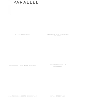
A P P L E - M A N H A S S E T
D E S I G N W I T H I N R E A C H - M A
N H A S S E T
A N T H R O P O L O G I E - M
J O E CO F F E E - B R O O K L Y N H E I G H T S
A N H A S S E T
C A L I F O R N I A C L O S E T S - G R E E N V A L E
U L T A - G R E E N V A L E